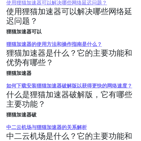
使用狸猫加速器可以解决哪些网络延迟问题？
使用狸猫加速器可以解决哪些网络延
迟问题？
狸猫加速器可以
狸猫加速器的使用方法和操作指南是什么？
狸猫加速器是什么？它的主要功能和
优势有哪些？
狸猫加速器
如何下载安装狸猫加速器破解版以获得更快的网络速度？
什么是狸猫加速器破解版，它有哪些
主要功能？
狸猫加速器破
中二云机场与狸猫加速器的关系解析
中二云机场是什么？它的主要功能和