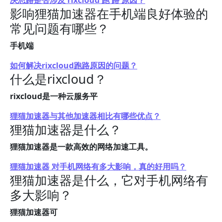
决思路是否涉及 rixcloud 跑 路 原因？
影响狸猫加速器在手机端良好体验的
常见问题有哪些？
手机端
如何解决rixcloud跑路原因的问题？
什么是rixcloud？
rixcloud是一种云服务平
狸猫加速器与其他加速器相比有哪些优点？
狸猫加速器是什么？
狸猫加速器是一款高效的网络加速工具。
狸猫加速器 对手机网络有多大影响，真的好用吗？
狸猫加速器是什么，它对手机网络有
多大影响？
狸猫加速器可