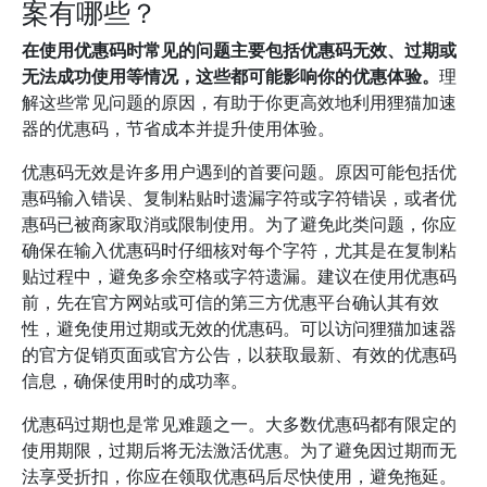
案有哪些？
在使用优惠码时常见的问题主要包括优惠码无效、过期或
无法成功使用等情况，这些都可能影响你的优惠体验。
理
解这些常见问题的原因，有助于你更高效地利用狸猫加速
器的优惠码，节省成本并提升使用体验。
优惠码无效是许多用户遇到的首要问题。原因可能包括优
惠码输入错误、复制粘贴时遗漏字符或字符错误，或者优
惠码已被商家取消或限制使用。为了避免此类问题，你应
确保在输入优惠码时仔细核对每个字符，尤其是在复制粘
贴过程中，避免多余空格或字符遗漏。建议在使用优惠码
前，先在官方网站或可信的第三方优惠平台确认其有效
性，避免使用过期或无效的优惠码。可以访问狸猫加速器
的官方促销页面或官方公告，以获取最新、有效的优惠码
信息，确保使用时的成功率。
优惠码过期也是常见难题之一。大多数优惠码都有限定的
使用期限，过期后将无法激活优惠。为了避免因过期而无
法享受折扣，你应在领取优惠码后尽快使用，避免拖延。