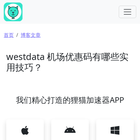
跳转到主要内容
面包屑
首页
博客文章
westdata 机场优惠码有哪些实
用技巧？
我们精心打造的狸猫加速器APP