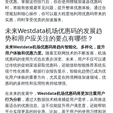
受优惠。掌握这些技巧后，你在使用狸猫加速器优惠码
时，将能有效规避常见问题，提升整体优惠体验。通过合
理规划和细心操作，你可以最大程度地利用优惠码带来的
实惠，同时享受优质的加速服务。
未来Westdata机场优惠码的发展趋
势和用户应关注的要点有哪些？
未来Westdata机场优惠码将趋向智能化、多样化，提升
用户体验和优惠力度。
随着互联网技术的不断发展，机场
优惠码的使用方式也在逐步演变。未来，用户不仅可以通
过传统的促销渠道获取优惠码，还能借助智能推荐系统实
现个性化推荐。根据行业报告显示，智能化趋势已成为优
化用户体验的重要方向，尤其是在跨境网络加速领域，优
惠码的多样性和实用性将持续增强。
在未来的发展中，
Westdata机场优惠码将更加注重用户
行为分析
，通过大数据技术精准捕捉用户需求，从而推送
最适合的优惠信息。这不仅能提升用户满意度，还能帮助
平台实现更高的转化率。比如，基于用户的使用习惯和浏