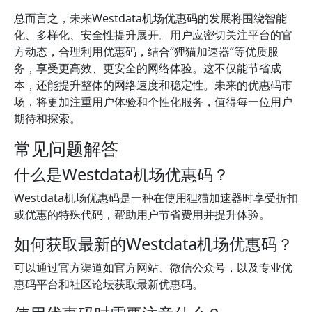
总而言之，未来Westdata机场优惠码的发展将围绕智能
化、多样化、安全性提升展开。用户应密切关注平台的官
方动态，合理利用优惠码，结合“狸猫加速器”等优质服
务，享受更高效、更安全的网络体验。这不仅能节省成
本，还能提升整体的网络速度和稳定性。未来的优惠码市
场，将更加注重用户体验和个性化服务，值得每一位用户
期待和探索。
常见问题解答
什么是Westdata机场优惠码？
Westdata机场优惠码是一种在使用狸猫加速器时享受折扣
或优惠的特殊代码，帮助用户节省费用并提升体验。
如何获取最新的Westdata机场优惠码？
可以通过官方渠道如官方网站、微信公众号，以及专业优
惠码平台和社区论坛获取最新优惠码。