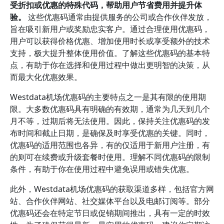
受折扣或优惠的特殊代码，帮助用户节省费用并提升体
验。
这些优惠码通常由提供服务的公司或合作伙伴发放，
旨在吸引新用户或奖励忠实客户。通过合理使用优惠码，
用户可以获得价格优惠、增加使用时长或享受额外的技术
支持，极大提升整体使用价值。了解这些优惠码的基本特
点，有助于你在选择和使用过程中做出更明智的决策，从
而最大化优惠效果。
Westdata机场优惠码的主要特点之一是其有限的使用期
限。大多数优惠码具有明确的有效期，通常为几天到几个
月不等，过期后将无法使用。因此，保持关注优惠码的发
布时间和截止日期，是确保及时享受优惠的关键。同时，
优惠码的适用范围也各异，有的仅适用于新用户注册，有
的则可在续费或升级套餐时使用。理解不同优惠码的限制
条件，有助于你在使用过程中避免误用或错失优惠。
此外，Westdata机场优惠码的获取渠道多样，包括官方网
站、合作伙伴网站、社交媒体平台以及电邮订阅等。部分
优惠码还会在特定节日或促销期间推出，具有一定的时效