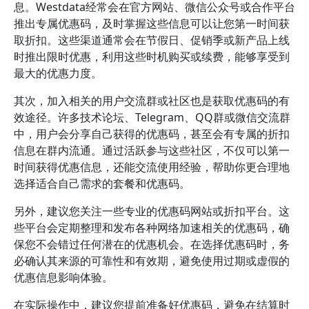
息。Westdata经常会在官方网站、微信公众号或合作平台
推出专属优惠码，及时掌握这些信息可以让您第一时间获
取折扣。这些渠道通常会在节假日、促销季或新产品上线
时推出限时优惠，利用这些时机购买或续费，能够享受到
最大的优惠力度。
其次，加入相关的用户交流群或社区也是获取优惠码的有
效途径。许多技术论坛、Telegram、QQ群或微信交流群
中，用户会分享自己获得的优惠码，甚至会有专属的折扣
信息在群内流通。通过活跃参与这些社区，不仅可以第一
时间获得优惠信息，还能交流使用经验，帮助你更合理地
选择适合自己需求的套餐和优惠码。
另外，建议您关注一些专业的优惠码网站或折扣平台。这
些平台会定期整理和发布各种网络加速相关的优惠码，确
保您不会错过任何潜在的优惠机会。在选择优惠码时，务
必确认其来源的可靠性和有效期，避免使用过期或虚假的
优惠信息影响体验。
在实际操作中，建议您提前准备好优惠码，避免在结算时