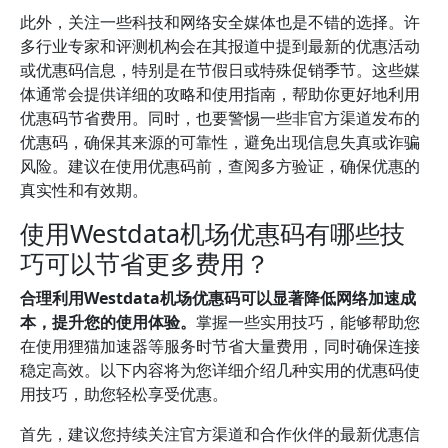
此外，关注一些科技和网络安全媒体也是不错的选择。许
多行业专家和评测机构会在其报道中提到最新的优惠活动
或优惠码信息，特别是在节假日或特殊促销季节。这些媒
体通常会提供详细的攻略和使用指南，帮助你更好地利用
优惠码节省费用。同时，也要警惕一些非官方渠道发布的
优惠码，确保其来源的可靠性，避免出现信息失真或诈骗
风险。建议在使用优惠码前，查阅多方验证，确保优惠的
真实性和有效期。
使用Westdata机场优惠码有哪些技
巧可以节省更多费用？
合理利用Westdata机场优惠码可以显著降低网络加速成
本，提升您的使用体验。
掌握一些实用技巧，能够帮助您
在使用狸猫加速器等服务时节省大量费用，同时确保连接
稳定高效。以下内容将为您详细介绍几种实用的优惠码使
用技巧，助您轻松享受优惠。
首先，建议您持续关注官方渠道和合作伙伴的最新优惠信