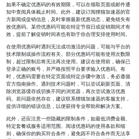
如果不确定优惠码的有效期限，可以在领取页面或邮件通
知中查阅具体截止时间。此外，建议订阅狸猫加速器的官
方新闻或促销信息，及时掌握最新优惠动态，避免错失有
效优惠码。某些优惠码可能在特定节假日或促销期间才有
效，提前了解促销时间表也有助于你合理安排使用时间。
在使用优惠码时遇到无法成功激活的问题，可能与平台的
技术限制或操作流程有关。部分优惠码可能有使用次数限
制，超过限制后将无法再次使用。建议在使用前，确保已
登录正确的账号，并严格按照平台要求输入优惠码。有
时，优惠码需要在特定页面或特定步骤中激活，务必遵循
官方指南操作。遇到技术问题时，可以尝试刷新页面、清
除浏览器缓存或切换不同的浏览器，再次尝试激活优惠
码。若问题依然存在，建议联系狸猫加速器的客服支持，
提供详细的错误信息，以便获得专业帮助和解决方案。
此外，还应注意一些隐藏的限制条件，如最低消费金额、
特定套餐或服务适用范围。阅读优惠码的使用条款和细
则，确保你的购买符合条件，避免因不符合条件而无法享